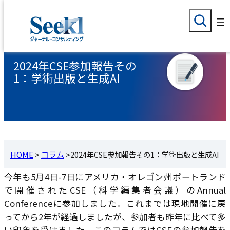
検
内
索
容
を
2024年CSE参加報告その
ス
1：学術出版と生成AI
キ
ッ
プ
HOME
>
コラム
>
2024年CSE参加報告その1：学術出版と生成AI
今年も5月4日-7日にアメリカ・オレゴン州ポートランド
で開催されたCSE（科学編集者会議）のAnnual
Conferenceに参加しました。これまでは現地開催に戻
ってから2年が経過しましたが、参加者も昨年に比べて多