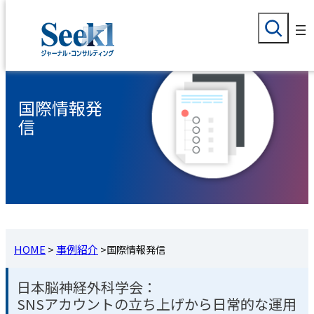
検
内
索
容
を
ス
国際情報発
キ
信
ッ
プ
HOME
>
事例紹介
>
国際情報発信
日本脳神経外科学会：
SNSアカウントの立ち上げから日常的な運用