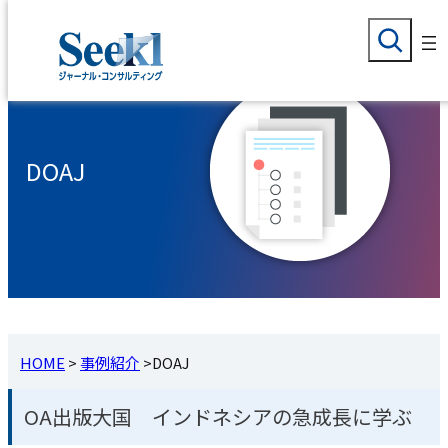
検
内
索
容
を
ス
キ
DOAJ
ッ
プ
HOME
>
事例紹介
>
DOAJ
OA出版大国 インドネシアの急成長に学ぶ