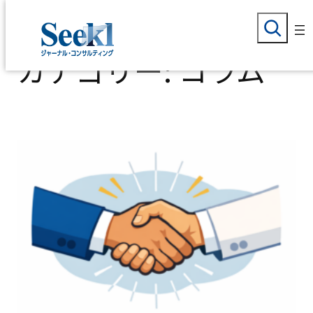
検
内
索
カテゴリー:
コラム
容
を
ス
キ
ッ
プ