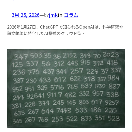
3月 25, 2026
—
jmk
in
コラム
by
2026年1月27日、ChatGPTで知られるOpenAIは、科学研究や
論文執筆に特化したAI搭載のクラウド型…